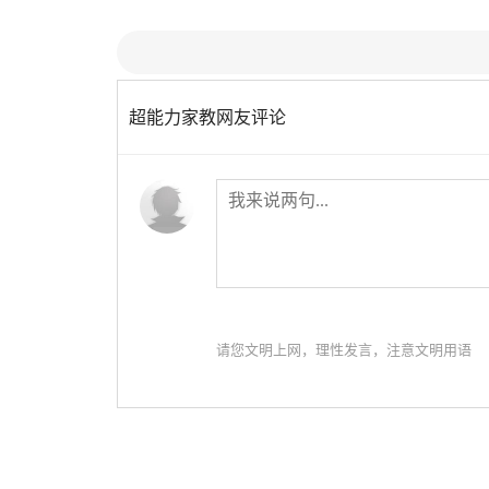
第22章：很糟糕
第2
第25章：认出
第2
超能力家教网友评论
第28章：一箭双雕
第2
第31章：意想不到
第3
第34章：好重
第3
第37章：重新开始
第3
请您文明上网，理性发言，注意文明用语
第40章：另一面
第4
第43章：不记得了
第4