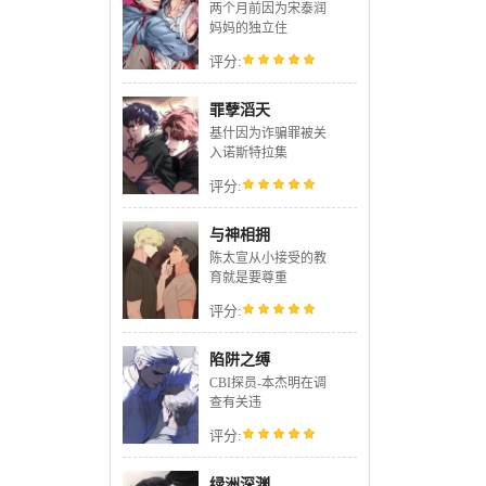
两个月前因为宋泰润
妈妈的独立住
评分:
罪孽滔天
基什因为诈骗罪被关
入诺斯特拉集
评分:
与神相拥
陈太宣从小接受的教
育就是要尊重
评分:
陷阱之缚
CBI探员-本杰明在调
呢
查有关违
评分:
绿洲深渊