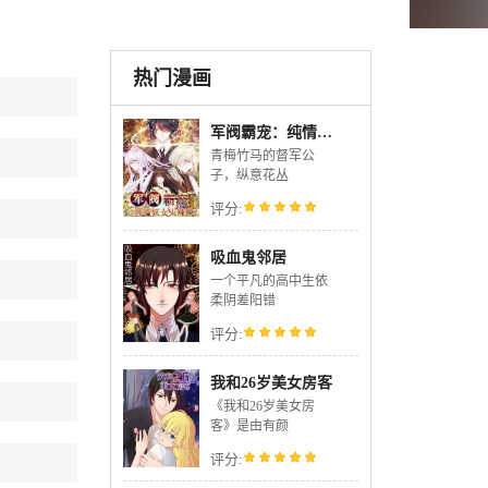
热门漫画
军阀霸宠：纯情妖女火辣辣
青梅竹马的督军公
子，纵意花丛
评分:
吸血鬼邻居
一个平凡的高中生依
柔阴差阳错
评分:
我和26岁美女房客
《我和26岁美女房
客》是由有颜
评分: