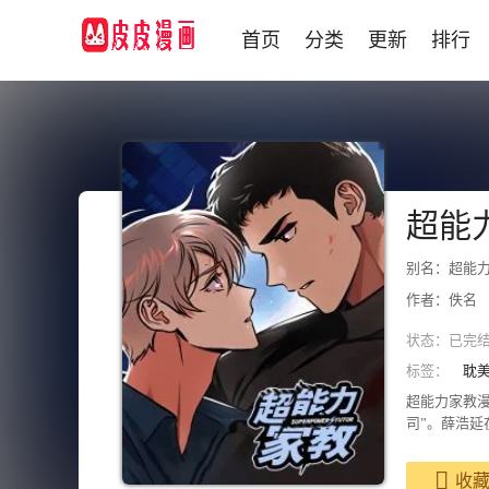
首页
分类
更新
排行
超能
别名：超能力
作者：佚名
状态：
已完
标签：
耽
超能力家教
司”。薛浩延
收