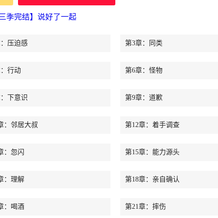
第三季完结】说好了一起
章：压迫感
第3章：同类
章：行动
第6章：怪物
章：下意识
第9章：道歉
1章：邻居大叔
第12章：着手调查
4章：忽闪
第15章：能力源头
7章：理解
第18章：亲自确认
0章：喝酒
第21章：摔伤