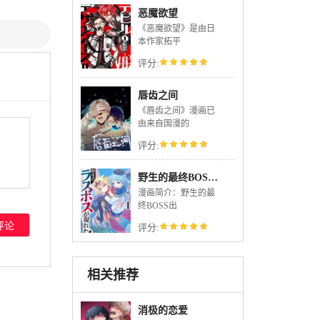
恶魔欲望
《恶魔欲望》是由日
本作家拓平
评分:
唇齿之间
《唇齿之间》漫画已
由来自国漫的
评分:
野生的最终BOSS出现了
漫画简介：野生的最
终BOSS出
评分:
相关推荐
消极的恋爱