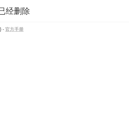
已经删除
}
-
官方手册